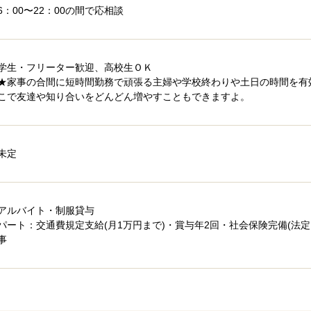
6：00〜22：00の間で応相談
学生・フリーター歓迎、高校生ＯＫ
★家事の合間に短時間勤務で頑張る主婦や学校終わりや土日の時間を有
こで友達や知り合いをどんどん増やすこともできますよ。
未定
アルバイト・制服貸与
パート：交通費規定支給(月1万円まで)・賞与年2回・社会保険完備(法
事